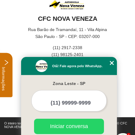
CFC NOVA VENEZA
Rua Barão de Tramandaí, 11 - Vila Alpina
São Paulo - SP - CEP: 03207-000
(11) 2917-2338
(11) 98125-2401
Home
Olá! Fale agora pelo WhatsApp.
Informações
Empresa
Missão
Zona Leste - SP
Serviços
Contato
Mapa do site
Mais Serviços
O inteiro teor deste site está sujeito à proteção de direitos autorais. Copyright© CFC
Iniciar conversa
NOVA VENEZA (Lei 9610 de 19/02/1998)