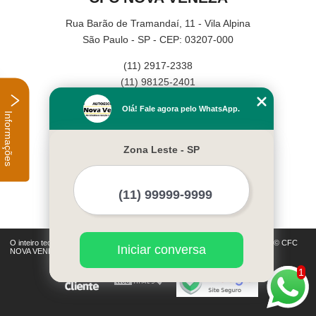
Rua Barão de Tramandaí, 11 - Vila Alpina
São Paulo - SP - CEP: 03207-000
(11) 2917-2338
(11) 98125-2401
Home
Olá! Fale agora pelo WhatsApp.
Informações
Empresa
Missão
Zona Leste - SP
Serviços
Contato
Mapa do site
Mais Serviços
O inteiro teor deste site está sujeito à proteção de direitos autorais. Copyright© CFC
Iniciar conversa
NOVA VENEZA (Lei 9610 de 19/02/1998)
1