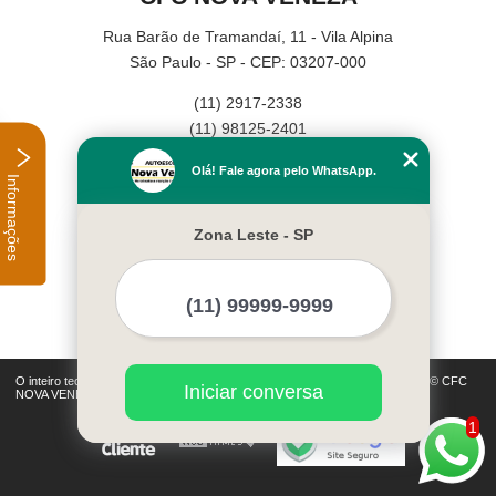
Rua Barão de Tramandaí, 11 - Vila Alpina
São Paulo - SP - CEP: 03207-000
(11) 2917-2338
(11) 98125-2401
Home
Olá! Fale agora pelo WhatsApp.
Informações
Empresa
Missão
Zona Leste - SP
Serviços
Contato
Mapa do site
Mais Serviços
O inteiro teor deste site está sujeito à proteção de direitos autorais. Copyright© CFC
Iniciar conversa
NOVA VENEZA (Lei 9610 de 19/02/1998)
1