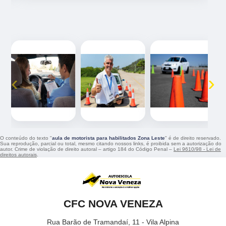
‹
›
O conteúdo do texto "
aula de motorista para habilitados Zona Leste
" é de direito reservado.
Sua reprodução, parcial ou total, mesmo citando nossos links, é proibida sem a autorização do
autor. Crime de violação de direito autoral – artigo 184 do Código Penal –
Lei 9610/98 - Lei de
direitos autorais
.
CFC NOVA VENEZA
Rua Barão de Tramandaí, 11 - Vila Alpina