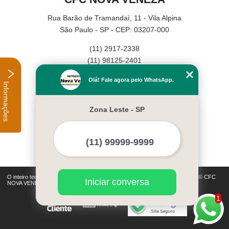
Rua Barão de Tramandaí, 11 - Vila Alpina
São Paulo - SP - CEP: 03207-000
(11) 2917-2338
(11) 98125-2401
Home
Olá! Fale agora pelo WhatsApp.
Informações
Empresa
Missão
Zona Leste - SP
Serviços
Contato
Mapa do site
Mais Serviços
O inteiro teor deste site está sujeito à proteção de direitos autorais. Copyright© CFC
Iniciar conversa
NOVA VENEZA (Lei 9610 de 19/02/1998)
1