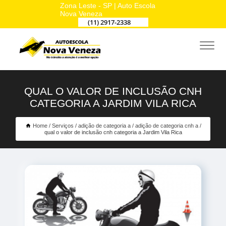
Zona Leste - SP | Auto Escola
Nova Veneza
(11) 2917-2338
QUAL O VALOR DE INCLUSÃO CNH
CATEGORIA A JARDIM VILA RICA
Home
Serviços
adição de categoria a
adição de categoria cnh a
qual o valor de inclusão cnh categoria a Jardim Vila Rica