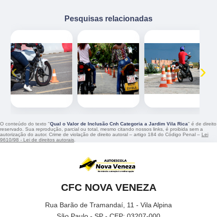
Pesquisas relacionadas
‹
›
O conteúdo do texto "
Qual o Valor de Inclusão Cnh Categoria a Jardim Vila Rica
" é de direito
reservado. Sua reprodução, parcial ou total, mesmo citando nossos links, é proibida sem a
autorização do autor. Crime de violação de direito autoral – artigo 184 do Código Penal –
Lei
9610/98 - Lei de direitos autorais
.
CFC NOVA VENEZA
Rua Barão de Tramandaí, 11 - Vila Alpina
São Paulo - SP - CEP: 03207-000