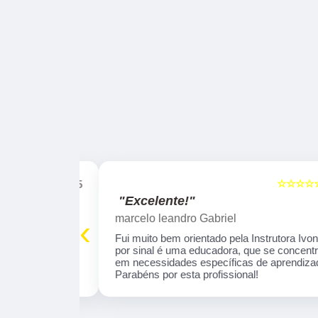
☆☆☆☆☆
☆☆☆☆☆
5
"Excelente!"
marcelo leandro Gabriel
‹
 tranquila . O
Fui muito bem orientado pela Instrutora Ivone,
profissional e
por sinal é uma educadora, que se concentra
aprendizado
em necessidades específicas de aprendizado
omendo!
Parabéns por esta profissional!