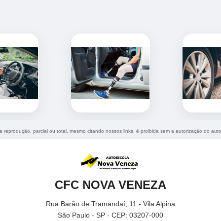
ua reprodução, parcial ou total, mesmo citando nossos links, é proibida sem a autorização do auto
CFC NOVA VENEZA
Rua Barão de Tramandaí, 11 - Vila Alpina
São Paulo - SP - CEP: 03207-000