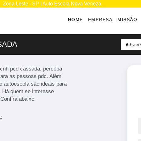
Zona Leste - SP | Auto Escola Nova Veneza
HOME
EMPRESA
MISSÃO
SADA
Home
o cnh pcd cassada, perceba
para as pessoas pdc. Além
o autoescola são ideais para
a. Há quem se interesse
Confira abaixo.
;