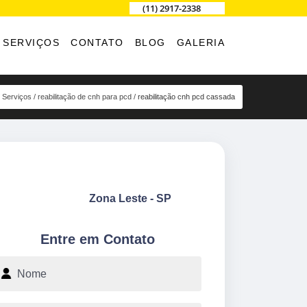
(11) 2917-2338
SERVIÇOS
CONTATO
BLOG
GALERIA
Serviços
reabilitação de cnh para pcd
reabilitação cnh pcd cassada
Zona Leste - SP
Entre em Contato