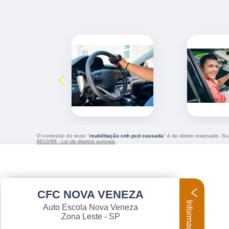
‹
O conteúdo do texto "
reabilitação cnh pcd cassada
" é de direito reservado. S
9610/98 - Lei de direitos autorais
.
CFC NOVA VENEZA
Informações
Auto Escola Nova Veneza
Zona Leste - SP