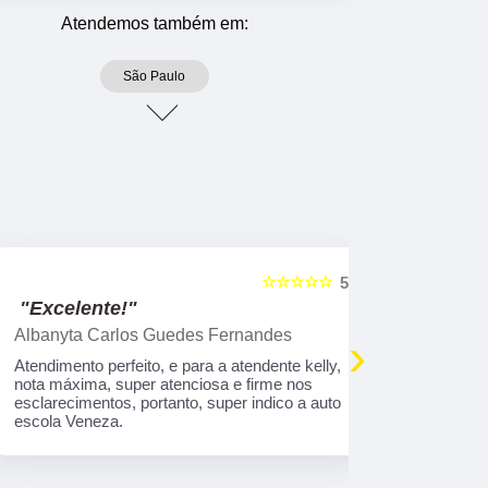
Atendemos também em:
São Paulo
☆☆☆☆☆
5
"Excelente!"
"Indico!!
Albanyta Carlos Guedes Fernandes
Caroline A
›
Atendimento perfeito, e para a atendente kelly,
Gostaria de
nota máxima, super atenciosa e firme nos
atendimento
esclarecimentos, portanto, super indico a auto
que tem tod
escola Veneza.