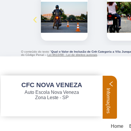
‹
O conteúdo do texto "
Qual o Valor de Inclusão de Cnh Categoria a Vila Junqu
do Código Penal –
Lei 9610/98 - Lei de direitos autorais
.
CFC NOVA VENEZA
Informações
Auto Escola Nova Veneza
Zona Leste - SP
Home