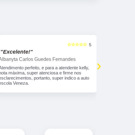
☆☆☆☆☆
5
"Excelente!"
"Indico!!
Albanyta Carlos Guedes Fernandes
Caroline A
›
Atendimento perfeito, e para a atendente kelly,
Gostaria de
nota máxima, super atenciosa e firme nos
atendimento
esclarecimentos, portanto, super indico a auto
que tem tod
escola Veneza.