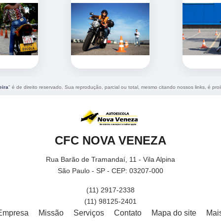
eira
" é de direito reservado. Sua reprodução, parcial ou total, mesmo citando nossos links, é pro
CFC NOVA VENEZA
Rua Barão de Tramandaí, 11 - Vila Alpina
São Paulo - SP - CEP: 03207-000
(11) 2917-2338
(11) 98125-2401
Empresa
Missão
Serviços
Contato
Mapa do site
Mai