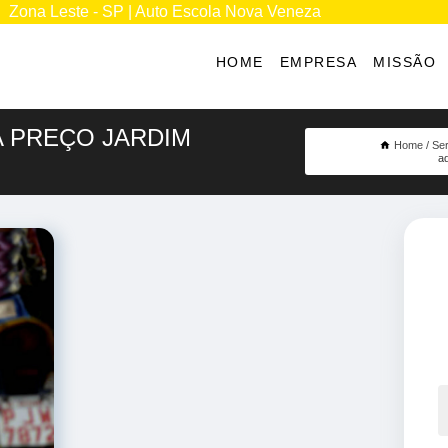
Zona Leste - SP | Auto Escola Nova Veneza
HOME
EMPRESA
MISSÃO
A PREÇO JARDIM
Home
Ser
ad