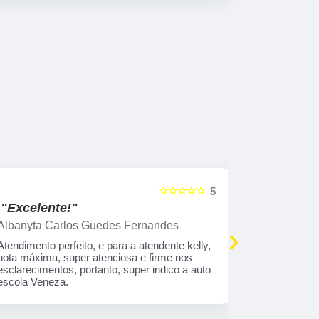
☆☆☆☆☆
5
"Excelente!"
"Indico!!
Albanyta Carlos Guedes Fernandes
Caroline A
›
Atendimento perfeito, e para a atendente kelly,
Gostaria de
nota máxima, super atenciosa e firme nos
atendimento
esclarecimentos, portanto, super indico a auto
que tem tod
escola Veneza.