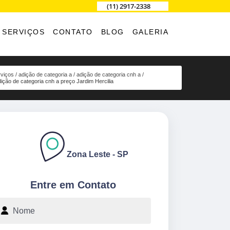
(11) 2917-2338
SERVIÇOS
CONTATO
BLOG
GALERIA
viços
adição de categoria a
adição de categoria cnh a
ição de categoria cnh a preço Jardim Hercilia
Zona Leste - SP
Entre em Contato