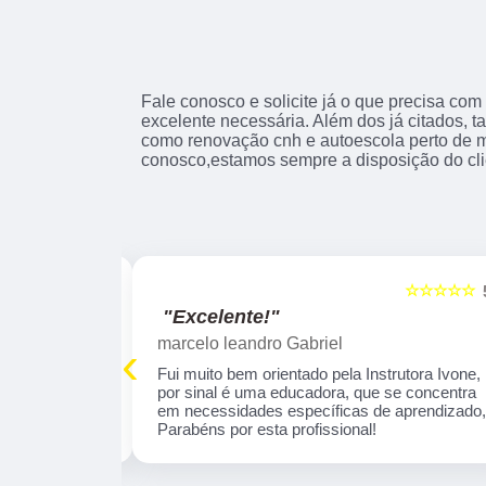
Fale conosco e solicite já o que precisa com
excelente necessária. Além dos já citados,
como renovação cnh e autoescola perto de mi
conosco,estamos sempre a disposição do cli
☆☆☆☆☆
☆☆☆☆☆
5
"Excelente!"
marcelo leandro Gabriel
‹
 tranquila . O
Fui muito bem orientado pela Instrutora Ivone,
profissional e
por sinal é uma educadora, que se concentra
aprendizado
em necessidades específicas de aprendizado
omendo!
Parabéns por esta profissional!