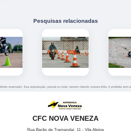
Pesquisas relacionadas
direito reservado. Sua reprodução, parcial ou total, mesmo citando nossos links, é proibida sem a
CFC NOVA VENEZA
Rua Barão de Tramandaí, 11 - Vila Alpina