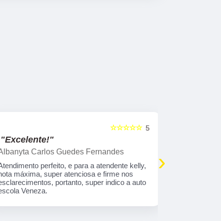
☆☆☆☆☆
5
"Excelente!"
"Indico!!
Albanyta Carlos Guedes Fernandes
Caroline A
›
Atendimento perfeito, e para a atendente kelly,
Gostaria de
nota máxima, super atenciosa e firme nos
atendimento
esclarecimentos, portanto, super indico a auto
que tem tod
escola Veneza.