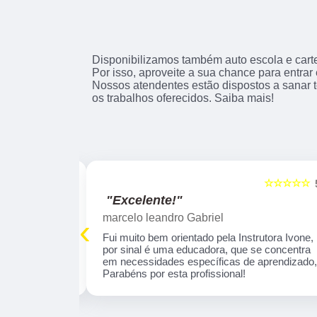
Disponibilizamos também auto escola e cartei
Por isso, aproveite a sua chance para entrar
Nossos atendentes estão dispostos a sanar 
os trabalhos oferecidos. Saiba mais!
☆☆☆☆☆
☆☆☆☆☆
5
"Excelente!"
marcelo leandro Gabriel
‹
 tranquila . O
Fui muito bem orientado pela Instrutora Ivone,
profissional e
por sinal é uma educadora, que se concentra
aprendizado
em necessidades específicas de aprendizado
omendo!
Parabéns por esta profissional!