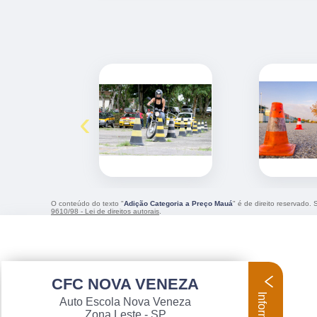
‹
O conteúdo do texto "
Adição Categoria a Preço Mauá
" é de direito reservado.
9610/98 - Lei de direitos autorais
.
CFC NOVA VENEZA
Auto Escola Nova Veneza
Zona Leste - SP