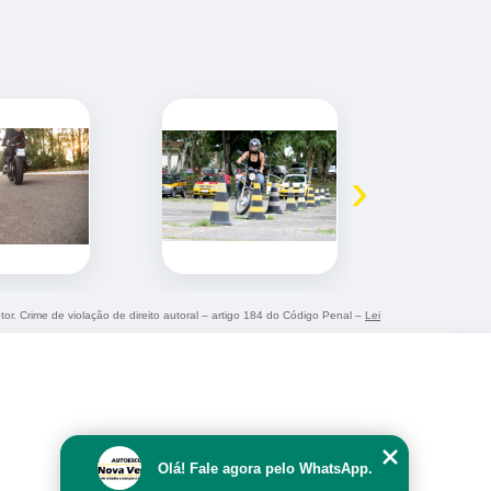
›
tor. Crime de violação de direito autoral – artigo 184 do Código Penal –
Lei
Olá! Fale agora pelo WhatsApp.