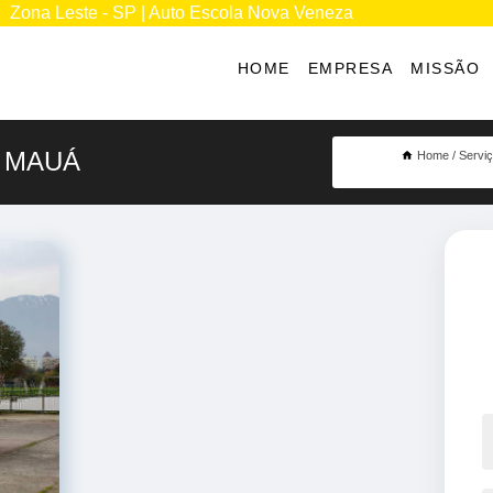
Zona Leste - SP | Auto Escola Nova Veneza
HOME
EMPRESA
MISSÃO
 MAUÁ
Home
Servi