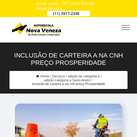
Zona Leste - SP | Auto Escola
Nova Veneza
(11) 2917-2338
INCLUSÃO DE CARTEIRA A NA CNH
PREÇO PROSPERIDADE
Home
Serviços
adição de categoria a
adição categoria a Santo André
inclusão de carteira a na cnh preço Prosperidade