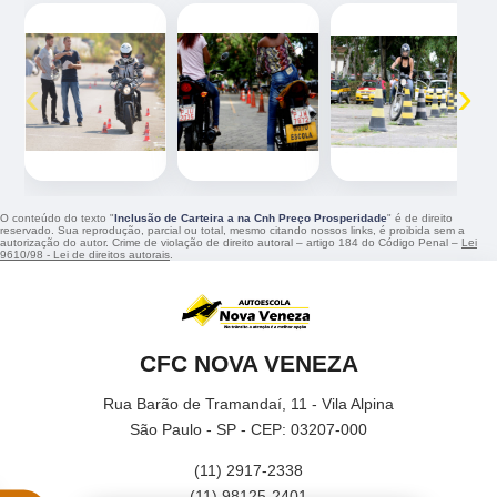
‹
›
O conteúdo do texto "
Inclusão de Carteira a na Cnh Preço Prosperidade
" é de direito
reservado. Sua reprodução, parcial ou total, mesmo citando nossos links, é proibida sem a
autorização do autor. Crime de violação de direito autoral – artigo 184 do Código Penal –
Lei
9610/98 - Lei de direitos autorais
.
CFC NOVA VENEZA
Rua Barão de Tramandaí, 11 - Vila Alpina
São Paulo - SP - CEP: 03207-000
(11) 2917-2338
(11) 98125-2401