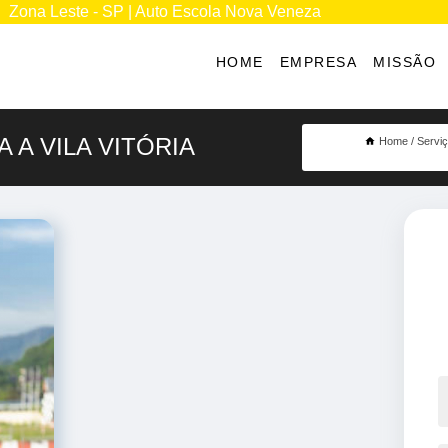
Zona Leste - SP | Auto Escola Nova Veneza
HOME
EMPRESA
MISSÃO
 A VILA VITÓRIA
Home
Servi