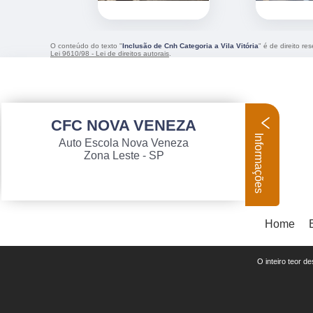
O conteúdo do texto "
Inclusão de Cnh Categoria a Vila Vitória
" é de direito r
Lei 9610/98 - Lei de direitos autorais
.
CFC NOVA VENEZA
Informações
Auto Escola Nova Veneza
Zona Leste - SP
Home
O inteiro teor d