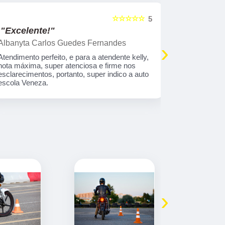
☆☆☆☆☆
5
"Excelente!"
"Indico!!
Albanyta Carlos Guedes Fernandes
Caroline A
›
Atendimento perfeito, e para a atendente kelly,
Gostaria de
nota máxima, super atenciosa e firme nos
atendimento
esclarecimentos, portanto, super indico a auto
que tem tod
escola Veneza.
›