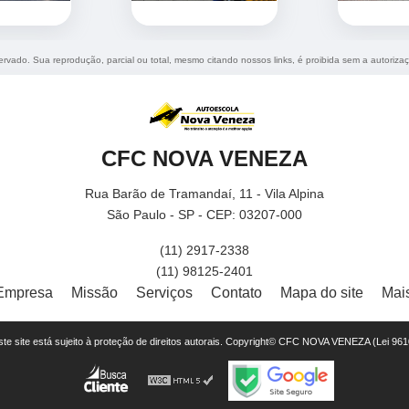
eservado. Sua reprodução, parcial ou total, mesmo citando nossos links, é proibida sem a autoriza
CFC NOVA VENEZA
Rua Barão de Tramandaí, 11 - Vila Alpina
São Paulo - SP - CEP: 03207-000
(11) 2917-2338
(11) 98125-2401
Empresa
Missão
Serviços
Contato
Mapa do site
Mai
este site está sujeito à proteção de direitos autorais. Copyright© CFC NOVA VENEZA (Lei 96