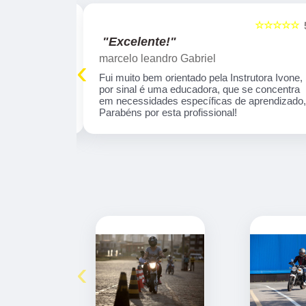
☆☆☆☆☆
☆☆☆☆☆
5
"Excelente!"
marcelo leandro Gabriel
‹
 tranquila . O
Fui muito bem orientado pela Instrutora Ivone,
profissional e
por sinal é uma educadora, que se concentra
aprendizado
em necessidades específicas de aprendizado
omendo!
Parabéns por esta profissional!
‹