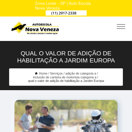
Zona Leste - SP | Auto Escola
Nova Veneza
(11) 2917-2338
QUAL O VALOR DE ADIÇÃO DE
HABILITAÇÃO A JARDIM EUROPA
Home
Serviços
adição de categoria a
inclusão de carteira de motorista categoria a
qual o valor de adição de habilitação a Jardim Europa