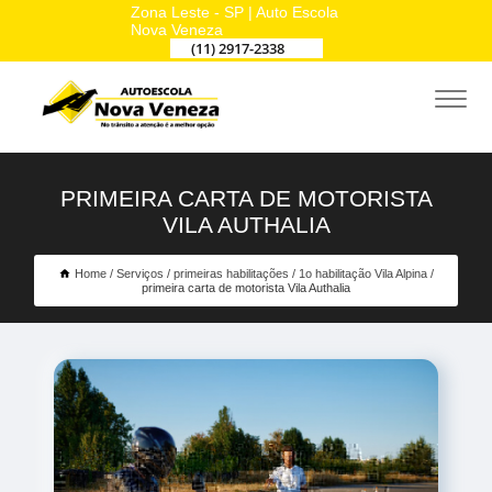
Zona Leste - SP | Auto Escola
Nova Veneza
(11) 2917-2338
PRIMEIRA CARTA DE MOTORISTA
VILA AUTHALIA
Home
Serviços
primeiras habilitações
1o habilitação Vila Alpina
primeira carta de motorista Vila Authalia