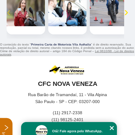
‹
›
O conteúdo do texto "
Primeira Carta de Motorista Vila Authalia
" é de direito reservado. Sua
reprodução, parcial ou total, mesmo citando nossos links, é proibida sem a autorização do autor.
Crime de violação de direito autoral – artigo 184 do Código Penal –
Lei 9610/98 - Lei de direitos
autorais
.
CFC NOVA VENEZA
Rua Barão de Tramandaí, 11 - Vila Alpina
São Paulo - SP - CEP: 03207-000
(11) 2917-2338
(11) 98125-2401
Home
Olá! Fale agora pelo WhatsApp.