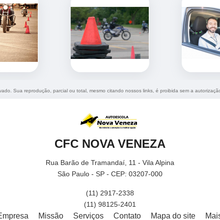
ervado. Sua reprodução, parcial ou total, mesmo citando nossos links, é proibida sem a autorizaçã
CFC NOVA VENEZA
Rua Barão de Tramandaí, 11 - Vila Alpina
São Paulo - SP - CEP: 03207-000
(11) 2917-2338
(11) 98125-2401
Empresa
Missão
Serviços
Contato
Mapa do site
Mai