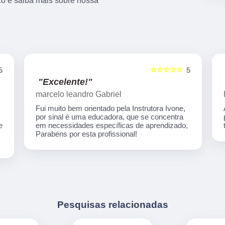
sco e saiba mais sobre nossa
☆☆☆☆☆
5
5
"Indico!!!"
Rafaela Silva
Auto escola nota 1000 em todos os processos
para habilitação! Desde o início até o final tive
,
todo suporte necessário...Super recomendo!
Pesquisas relacionadas