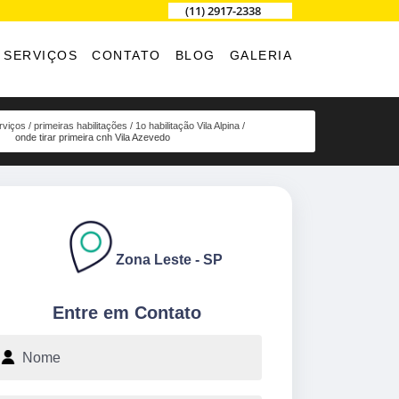
(11) 2917-2338
SERVIÇOS
CONTATO
BLOG
GALERIA
rviços
primeiras habilitações
1o habilitação Vila Alpina
onde tirar primeira cnh Vila Azevedo
Zona Leste - SP
Entre em Contato