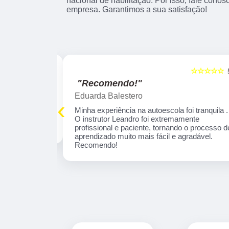
nacional de habilitação. Por isso, fale cono
empresa. Garantimos a sua satisfação!
☆☆☆☆☆
☆☆☆☆☆
5
"Excelente!"
marcelo leandro Gabriel
‹
 tranquila . O
Fui muito bem orientado pela Instrutora Ivone,
profissional e
por sinal é uma educadora, que se concentra
aprendizado
em necessidades específicas de aprendizado
omendo!
Parabéns por esta profissional!