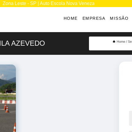
Zona Leste - SP | Auto Escola Nova Veneza
HOME
EMPRESA
MISSÃO
ILA AZEVEDO
Home
Se