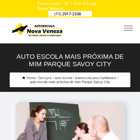
Zona Leste - SP | Auto Escola
Nova Veneza
(11) 2917-2338
AUTO ESCOLA MAIS PRÓXIMA DE
MIM PARQUE SAVOY CITY
Home
Serviços
auto escola
autoescola para habilitados
auto escola mais próxima de mim Parque Savoy City