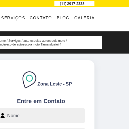
(11) 2917-2338
SERVIÇOS
CONTATO
BLOG
GALERIA
ome
Serviços
auto escola
autoescola moto
ndereço de autoescola moto Tamanduateí 4
Zona Leste - SP
Entre em Contato