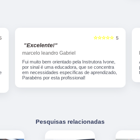
☆☆☆☆☆
5
5
"Indico!!!"
Rafaela Silva
Auto escola nota 1000 em todos os processos
para habilitação! Desde o início até o final tive
,
todo suporte necessário...Super recomendo!
Pesquisas relacionadas