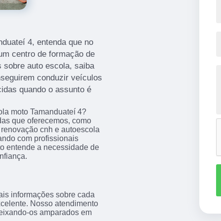
duateí 4, entenda que no
 um centro de formação de
 sobre auto escola, saiba
nseguirem conduzir veículos
cidas quando o assunto é
ola moto Tamanduateí 4?
das que oferecemos, como
o, renovação cnh e autoescola
ando com profissionais
to entende a necessidade de
nfiança.
ais informações sobre cada
xcelente. Nosso atendimento
 deixando-os amparados em