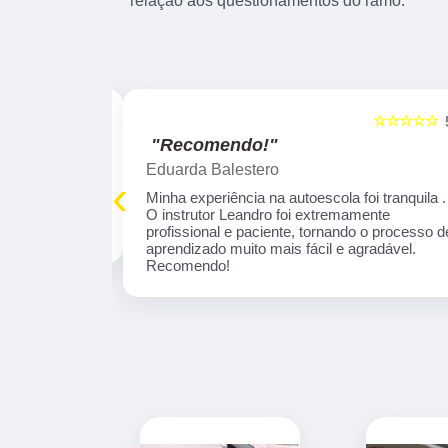
relação aos questionamentos do ramo.
☆☆☆☆☆
☆☆☆☆☆
5
"Excelente!"
marcelo leandro Gabriel
‹
 tranquila . O
Fui muito bem orientado pela Instrutora Ivone,
profissional e
por sinal é uma educadora, que se concentra
aprendizado
em necessidades específicas de aprendizado
omendo!
Parabéns por esta profissional!