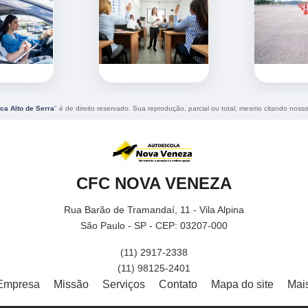
ca Alto de Serra
" é de direito reservado. Sua reprodução, parcial ou total, mesmo citando nossos
CFC NOVA VENEZA
Rua Barão de Tramandaí, 11 - Vila Alpina
São Paulo - SP - CEP: 03207-000
(11) 2917-2338
(11) 98125-2401
Empresa
Missão
Serviços
Contato
Mapa do site
Mai