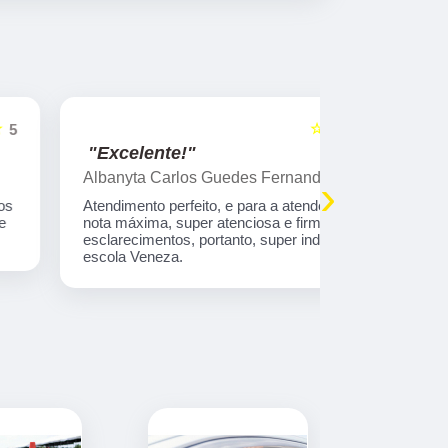
☆☆☆☆☆
5
"Excelente!"
"Indico!!
Albanyta Carlos Guedes Fernandes
Caroline A
›
Atendimento perfeito, e para a atendente kelly,
Gostaria de
nota máxima, super atenciosa e firme nos
atendimento
esclarecimentos, portanto, super indico a auto
que tem tod
escola Veneza.