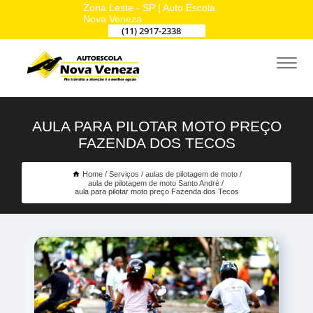
Zona Leste - SP | Auto Escola
Nova Veneza
(11) 2917-2338
AULA PARA PILOTAR MOTO PREÇO
FAZENDA DOS TECOS
Home
Serviços
aulas de pilotagem de moto
aula de pilotagem de moto Santo André
aula para pilotar moto preço Fazenda dos Tecos