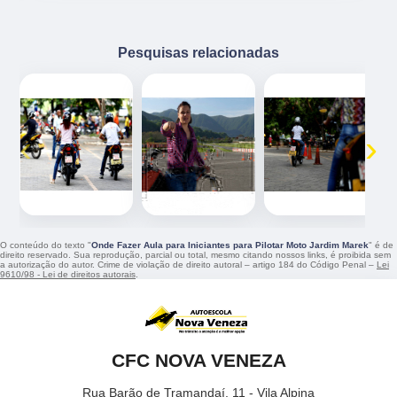
Pesquisas relacionadas
‹
›
O conteúdo do texto "
Onde Fazer Aula para Iniciantes para Pilotar Moto Jardim Marek
" é de
direito reservado. Sua reprodução, parcial ou total, mesmo citando nossos links, é proibida sem
a autorização do autor. Crime de violação de direito autoral – artigo 184 do Código Penal –
Lei
9610/98 - Lei de direitos autorais
.
CFC NOVA VENEZA
Rua Barão de Tramandaí, 11 - Vila Alpina