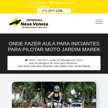
Zona Leste - SP | Auto Escola
Nova Veneza
(11) 2917-2338
ONDE FAZER AULA PARA INICIANTES
PARA PILOTAR MOTO JARDIM MAREK
Home
Serviços
aulas de pilotagem de moto
aula de pilotagem de moto para iniciantes
onde fazer aula para iniciantes para pilotar moto Jardim Marek