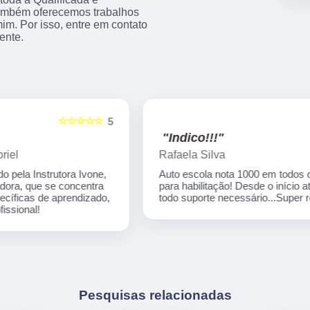
 também oferecemos trabalhos
m. Por isso, entre em contato
ente.
☆☆☆☆☆
5
5
"Indico!!!"
Rafaela Silva
Auto escola nota 1000 em todos os processos
para habilitação! Desde o início até o final tive
,
todo suporte necessário...Super recomendo!
Pesquisas relacionadas