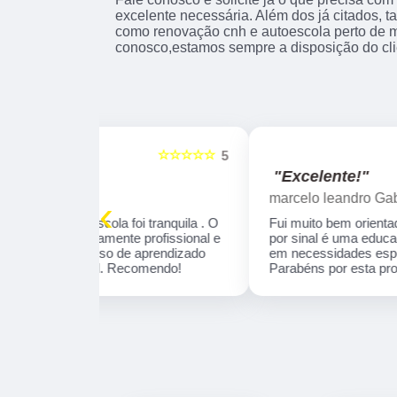
excelente necessária. Além dos já citados,
como renovação cnh e autoescola perto de mi
conosco,estamos sempre a disposição do cli
☆☆☆☆☆
☆☆☆☆☆
5
"Excelente!"
marcelo leandro Gabriel
‹
 tranquila . O
Fui muito bem orientado pela Instrutora Ivone,
profissional e
por sinal é uma educadora, que se concentra
aprendizado
em necessidades específicas de aprendizado
omendo!
Parabéns por esta profissional!