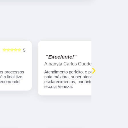
☆☆☆☆☆
5
"Excelente!"
"Indico!!
Albanyta Carlos Guedes Fernandes
Caroline A
›
Atendimento perfeito, e para a atendente kelly,
Gostaria de
nota máxima, super atenciosa e firme nos
atendimento
esclarecimentos, portanto, super indico a auto
que tem tod
escola Veneza.