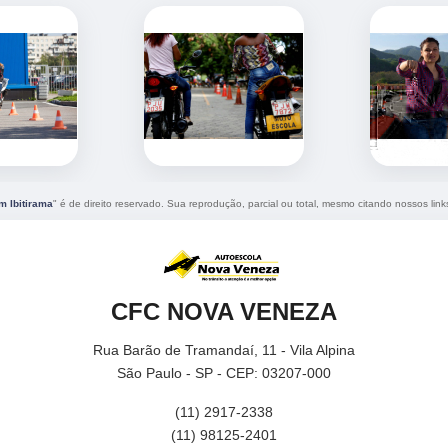
m Ibitirama
" é de direito reservado. Sua reprodução, parcial ou total, mesmo citando nossos links
CFC NOVA VENEZA
Rua Barão de Tramandaí, 11 - Vila Alpina
São Paulo - SP - CEP: 03207-000
(11) 2917-2338
(11) 98125-2401