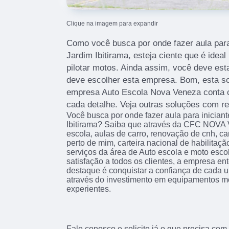
Clique na imagem para expandir
Como você busca por onde fazer aula para 
Jardim Ibitirama, esteja ciente que é idea
pilotar motos. Ainda assim, você deve est
deve escolher esta empresa. Bom, esta so
empresa Auto Escola Nova Veneza conta 
cada detalhe. Veja outras soluções com re
Você busca por onde fazer aula para iniciant
Ibitirama? Saiba que através da CFC NOVA
escola, aulas de carro, renovação de cnh, car
perto de mim, carteira nacional de habilitaçã
serviços da área de Auto escola e moto escol
satisfação a todos os clientes, a empresa e
destaque é conquistar a confiança de cada u
através do investimento em equipamentos mo
experientes.
Fale conosco e solicite já o que precisa com