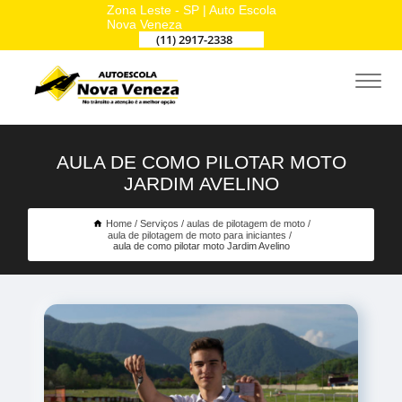
Zona Leste - SP | Auto Escola
Nova Veneza
(11) 2917-2338
AULA DE COMO PILOTAR MOTO
JARDIM AVELINO
Home
Serviços
aulas de pilotagem de moto
aula de pilotagem de moto para iniciantes
aula de como pilotar moto Jardim Avelino