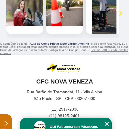
‹
›
O conteúdo do texto "
Aula de Como Pilotar Moto Jardim Avelino
" é de direito reservado. Sua
reprodução, parcial ou total, mesmo citando nossos links, é proibida sem a autorização do autor.
Crime de violação de direito autoral – artigo 184 do Código Penal –
Lei 9610/98 - Lei de direitos
autorais
.
CFC NOVA VENEZA
Rua Barão de Tramandaí, 11 - Vila Alpina
São Paulo - SP - CEP: 03207-000
(11) 2917-2338
(11) 98125-2401
Home
Olá! Fale agora pelo WhatsApp.