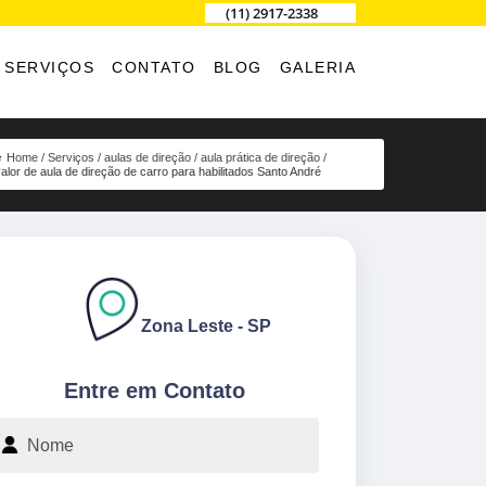
(11) 2917-2338
SERVIÇOS
CONTATO
BLOG
GALERIA
Home
Serviços
aulas de direção
aula prática de direção
alor de aula de direção de carro para habilitados Santo André
Zona Leste - SP
Entre em Contato