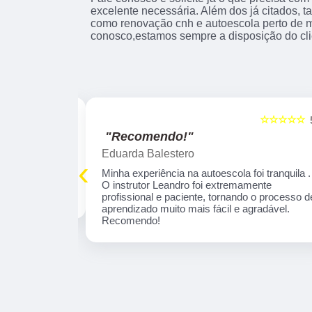
excelente necessária. Além dos já citados,
como renovação cnh e autoescola perto de mi
conosco,estamos sempre a disposição do cli
☆☆☆☆☆
☆☆☆☆☆
5
"Excelente!"
marcelo leandro Gabriel
‹
 tranquila . O
Fui muito bem orientado pela Instrutora Ivone,
profissional e
por sinal é uma educadora, que se concentra
aprendizado
em necessidades específicas de aprendizado
omendo!
Parabéns por esta profissional!