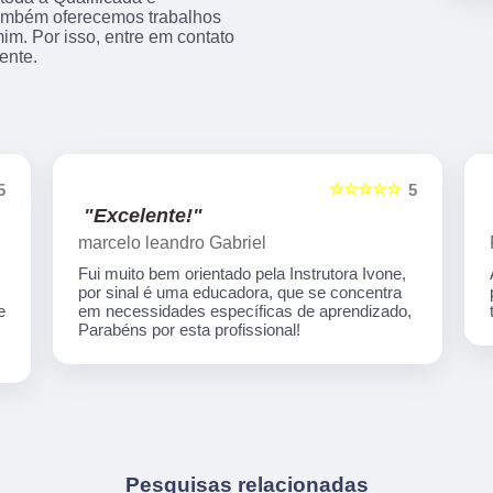
 também oferecemos trabalhos
m. Por isso, entre em contato
ente.
☆☆☆☆☆
5
5
"Indico!!!"
Rafaela Silva
Auto escola nota 1000 em todos os processos
para habilitação! Desde o início até o final tive
,
todo suporte necessário...Super recomendo!
Pesquisas relacionadas