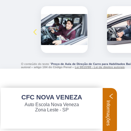
‹
O conteúdo do texto "
Preço de Aula de Direção de Carro para Habilitados Ba
autoral – artigo 184 do Código Penal –
Lei 9610/98 - Lei de direitos autorais
.
CFC NOVA VENEZA
Informações
Auto Escola Nova Veneza
Zona Leste - SP