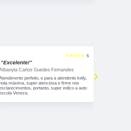
☆☆☆☆☆
5
"Excelente!"
"Indico!!
Albanyta Carlos Guedes Fernandes
Caroline A
›
Atendimento perfeito, e para a atendente kelly,
Gostaria de
nota máxima, super atenciosa e firme nos
atendimento
esclarecimentos, portanto, super indico a auto
que tem tod
escola Veneza.