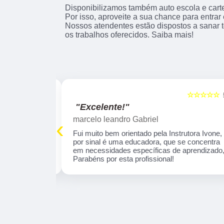
Disponibilizamos também auto escola e cartei
Por isso, aproveite a sua chance para entrar
Nossos atendentes estão dispostos a sanar 
os trabalhos oferecidos. Saiba mais!
☆☆☆☆☆
☆☆☆☆☆
5
"Excelente!"
marcelo leandro Gabriel
‹
 tranquila . O
Fui muito bem orientado pela Instrutora Ivone,
profissional e
por sinal é uma educadora, que se concentra
aprendizado
em necessidades específicas de aprendizado
omendo!
Parabéns por esta profissional!