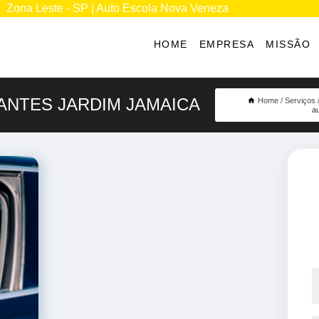
Zona Leste - SP | Auto Escola Nova Veneza
HOME
EMPRESA
MISSÃO
IANTES JARDIM JAMAICA
Home
Serviços
a