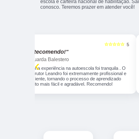
escola e carteira nacional de habilitação. S
conosco. Teremos prazer em atender você!
☆☆☆☆☆
☆☆☆☆☆
5
"Excelente!"
marcelo leandro Gabriel
‹
 tranquila . O
Fui muito bem orientado pela Instrutora Ivone,
profissional e
por sinal é uma educadora, que se concentra
aprendizado
em necessidades específicas de aprendizado
omendo!
Parabéns por esta profissional!