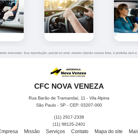
ireito reservado. Sua reprodução, parcial ou total, mesmo citando nossos links, é proibida sem a 
CFC NOVA VENEZA
Rua Barão de Tramandaí, 11 - Vila Alpina
São Paulo - SP - CEP: 03207-000
(11) 2917-2338
(11) 98125-2401
Empresa
Missão
Serviços
Contato
Mapa do site
Mai