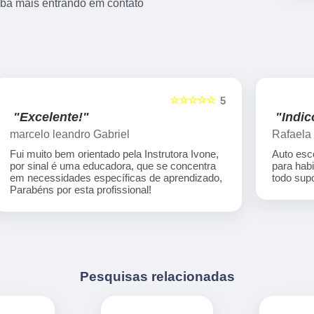
aiba mais entrando em contato
☆☆☆☆☆
5
5
"Indico!!!"
Rafaela Silva
Auto escola nota 1000 em todos os processos
para habilitação! Desde o início até o final tive
,
todo suporte necessário...Super recomendo!
Pesquisas relacionadas