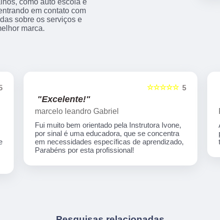
alhos, como auto escola e
s entrando em contato com
das sobre os serviços e
melhor marca.
☆☆☆☆☆
5
5
"Indico!!!"
Rafaela Silva
Auto escola nota 1000 em todos os processos
para habilitação! Desde o início até o final tive
,
todo suporte necessário...Super recomendo!
Pesquisas relacionadas