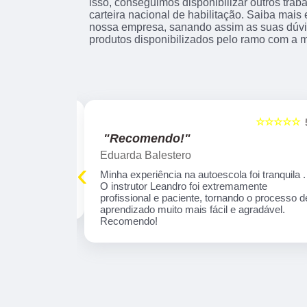
isso, conseguimos disponibilizar outros trab
carteira nacional de habilitação. Saiba mai
nossa empresa, sanando assim as suas dúvi
produtos disponibilizados pelo ramo com a 
☆☆☆☆☆
☆☆☆☆☆
5
"Excelente!"
marcelo leandro Gabriel
‹
 tranquila . O
Fui muito bem orientado pela Instrutora Ivone,
profissional e
por sinal é uma educadora, que se concentra
aprendizado
em necessidades específicas de aprendizado
omendo!
Parabéns por esta profissional!