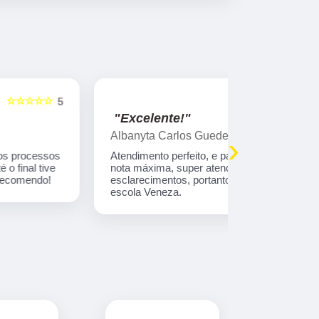
☆☆☆☆☆
5
"Excelente!"
"Indico!!
Albanyta Carlos Guedes Fernandes
Caroline A
›
Atendimento perfeito, e para a atendente kelly,
Gostaria de
nota máxima, super atenciosa e firme nos
atendimento
esclarecimentos, portanto, super indico a auto
que tem tod
escola Veneza.