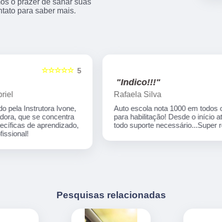
os o prazer de sanar suas
ntato para saber mais.
☆☆☆☆☆
5
5
"Indico!!!"
Rafaela Silva
Auto escola nota 1000 em todos os processos
para habilitação! Desde o início até o final tive
,
todo suporte necessário...Super recomendo!
Pesquisas relacionadas