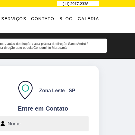
(11) 2917-2338
SERVIÇOS
CONTATO
BLOG
GALERIA
ços
aulas de direção
aula prática de direção Santo André
ula direção auto escola Condomínio Maracanã
Zona Leste - SP
Entre em Contato