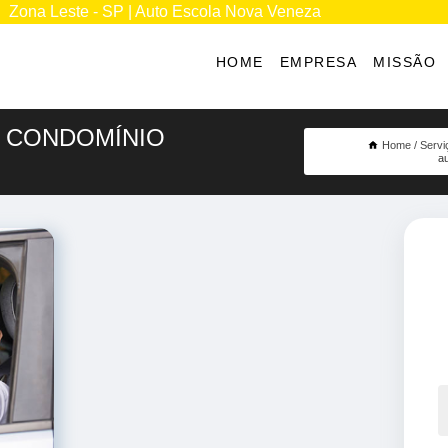
Zona Leste - SP | Auto Escola Nova Veneza
HOME
EMPRESA
MISSÃO
A CONDOMÍNIO
Home
Servi
a