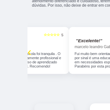
atendimento diferenciado e cuidadoso, terem
dúvidas. Por isso, não deixe de entrar em co
☆☆☆☆☆
☆☆☆☆☆
5
"Excelente!"
marcelo leandro Gabriel
‹
 tranquila . O
Fui muito bem orientado pela Instrutora Ivone,
profissional e
por sinal é uma educadora, que se concentra
aprendizado
em necessidades específicas de aprendizado
omendo!
Parabéns por esta profissional!