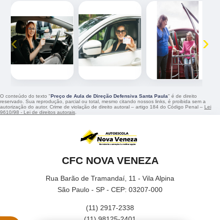
‹
›
O conteúdo do texto "
Preço de Aula de Direção Defensiva Santa Paula
" é de direito
reservado. Sua reprodução, parcial ou total, mesmo citando nossos links, é proibida sem a
autorização do autor. Crime de violação de direito autoral – artigo 184 do Código Penal –
Lei
9610/98 - Lei de direitos autorais
.
CFC NOVA VENEZA
Rua Barão de Tramandaí, 11 - Vila Alpina
São Paulo - SP - CEP: 03207-000
(11) 2917-2338
(11) 98125-2401