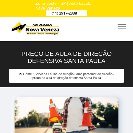
Zona Leste - SP | Auto Escola
Nova Veneza
(11) 2917-2338
PREÇO DE AULA DE DIREÇÃO
DEFENSIVA SANTA PAULA
Home
Serviços
aulas de direção
aula particular de direção
preço de aula de direção defensiva Santa Paula