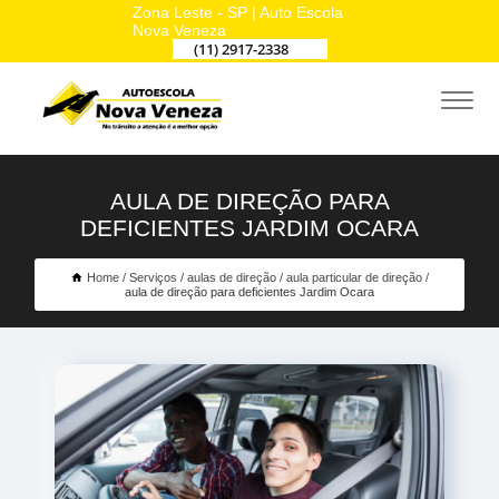
Zona Leste - SP | Auto Escola
Nova Veneza
(11) 2917-2338
AULA DE DIREÇÃO PARA
DEFICIENTES JARDIM OCARA
Home
Serviços
aulas de direção
aula particular de direção
aula de direção para deficientes Jardim Ocara