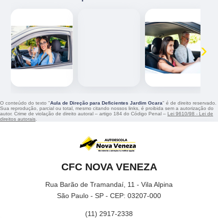
‹
›
O conteúdo do texto "
Aula de Direção para Deficientes Jardim Ocara
" é de direito reservado.
Sua reprodução, parcial ou total, mesmo citando nossos links, é proibida sem a autorização do
autor. Crime de violação de direito autoral – artigo 184 do Código Penal –
Lei 9610/98 - Lei de
direitos autorais
.
CFC NOVA VENEZA
Rua Barão de Tramandaí, 11 - Vila Alpina
São Paulo - SP - CEP: 03207-000
(11) 2917-2338