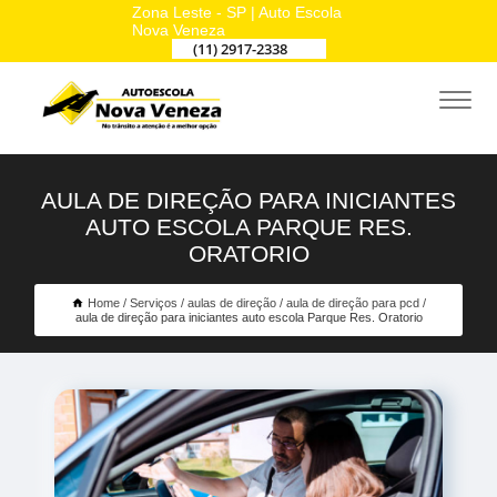
Zona Leste - SP | Auto Escola
Nova Veneza
(11) 2917-2338
AULA DE DIREÇÃO PARA INICIANTES
AUTO ESCOLA PARQUE RES.
ORATORIO
Home
Serviços
aulas de direção
aula de direção para pcd
aula de direção para iniciantes auto escola Parque Res. Oratorio