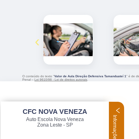
‹
O conteúdo do texto "
Valor de Aula Direção Defensiva Tamanduateí 1
" é de d
Penal –
Lei 9610/98 - Lei de direitos autorais
.
CFC NOVA VENEZA
Informações
Auto Escola Nova Veneza
Zona Leste - SP