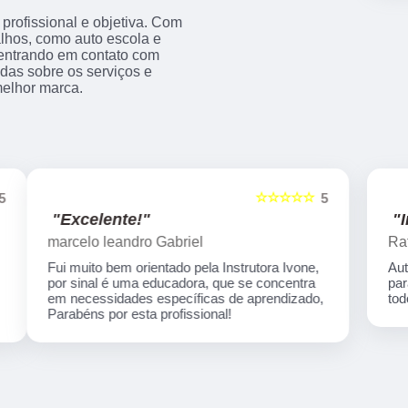
rofissional e objetiva. Com
alhos, como auto escola e
s entrando em contato com
das sobre os serviços e
melhor marca.
☆☆☆☆☆
5
5
"Indico!!!"
Rafaela Silva
Auto escola nota 1000 em todos os processos
para habilitação! Desde o início até o final tive
,
todo suporte necessário...Super recomendo!