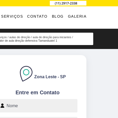
(11) 2917-2338
SERVIÇOS
CONTATO
BLOG
GALERIA
viços
aulas de direção
aula de direção para iniciantes
alor de aula direção defensiva Tamanduateí 1
Zona Leste - SP
Entre em Contato