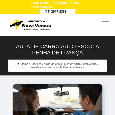
Zona Leste - SP | Auto Escola
Nova Veneza
(11) 2917-2338
AULA DE CARRO AUTO ESCOLA
PENHA DE FRANÇA
Home
Serviços
aulas de carro
aula de carro Santo André
aula de carro auto escola Penha de França