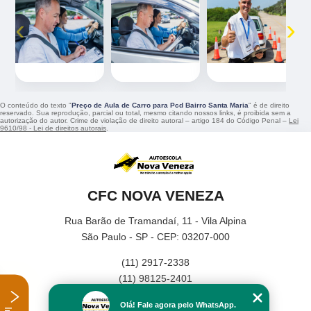
‹
›
O conteúdo do texto "
Preço de Aula de Carro para Pcd Bairro Santa Maria
" é de direito
reservado. Sua reprodução, parcial ou total, mesmo citando nossos links, é proibida sem a
autorização do autor. Crime de violação de direito autoral – artigo 184 do Código Penal –
Lei
9610/98 - Lei de direitos autorais
.
CFC NOVA VENEZA
Rua Barão de Tramandaí, 11 - Vila Alpina
São Paulo - SP - CEP: 03207-000
(11) 2917-2338
(11) 98125-2401
Home
Olá! Fale agora pelo WhatsApp.