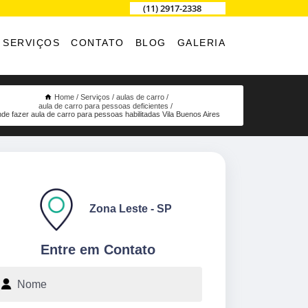
(11) 2917-2338
SERVIÇOS
CONTATO
BLOG
GALERIA
Home
Serviços
aulas de carro
aula de carro para pessoas deficientes
de fazer aula de carro para pessoas habilitadas Vila Buenos Aires
Zona Leste - SP
Entre em Contato