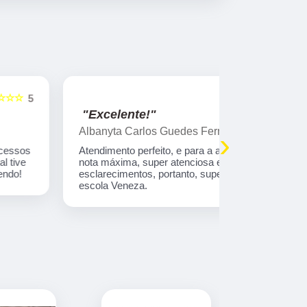
☆☆☆☆☆
5
"Excelente!"
"Indico!!
Albanyta Carlos Guedes Fernandes
Caroline A
›
Atendimento perfeito, e para a atendente kelly,
Gostaria de
nota máxima, super atenciosa e firme nos
atendimento
esclarecimentos, portanto, super indico a auto
que tem tod
escola Veneza.