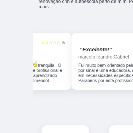
renovação cnh e autoescola perto de mim. Po
mais.
☆☆☆☆☆
☆☆☆☆☆
5
"Excelente!"
marcelo leandro Gabriel
‹
 tranquila . O
Fui muito bem orientado pela Instrutora Ivone,
profissional e
por sinal é uma educadora, que se concentra
aprendizado
em necessidades específicas de aprendizado
omendo!
Parabéns por esta profissional!