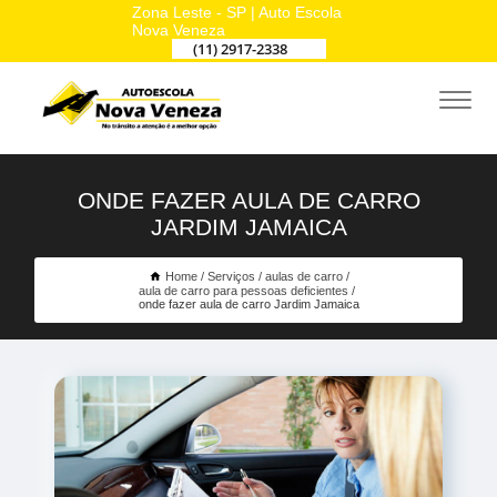
Zona Leste - SP | Auto Escola
Nova Veneza
(11) 2917-2338
ONDE FAZER AULA DE CARRO
JARDIM JAMAICA
Home
Serviços
aulas de carro
aula de carro para pessoas deficientes
onde fazer aula de carro Jardim Jamaica