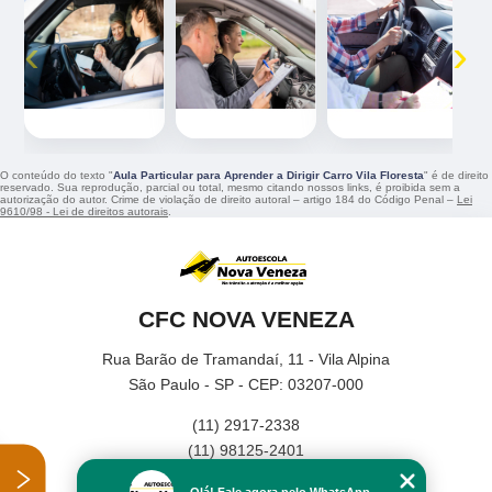
‹
›
O conteúdo do texto "
Aula Particular para Aprender a Dirigir Carro Vila Floresta
" é de direito
reservado. Sua reprodução, parcial ou total, mesmo citando nossos links, é proibida sem a
autorização do autor. Crime de violação de direito autoral – artigo 184 do Código Penal –
Lei
9610/98 - Lei de direitos autorais
.
CFC NOVA VENEZA
Rua Barão de Tramandaí, 11 - Vila Alpina
São Paulo - SP - CEP: 03207-000
(11) 2917-2338
(11) 98125-2401
Home