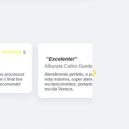
☆☆☆☆☆
5
"Excelente!"
"Indico!!
Albanyta Carlos Guedes Fernandes
Caroline A
›
Atendimento perfeito, e para a atendente kelly,
Gostaria de
nota máxima, super atenciosa e firme nos
atendimento
esclarecimentos, portanto, super indico a auto
que tem tod
escola Veneza.