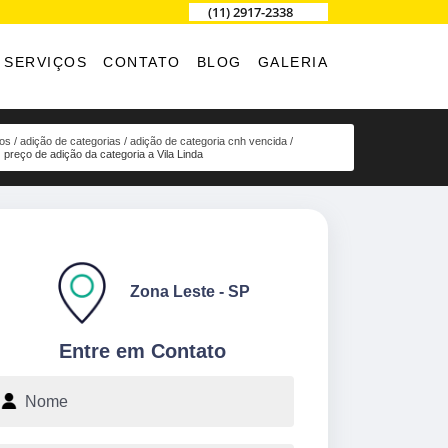
(11) 2917-2338
SERVIÇOS
CONTATO
BLOG
GALERIA
ços
adição de categorias
adição de categoria cnh vencida
preço de adição da categoria a Vila Linda
Zona Leste - SP
Entre em Contato