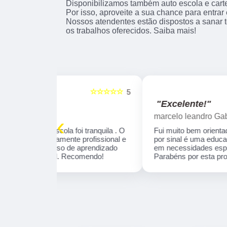
Disponibilizamos também auto escola e cartei
Por isso, aproveite a sua chance para entrar
Nossos atendentes estão dispostos a sanar 
os trabalhos oferecidos. Saiba mais!
☆☆☆☆☆
☆☆☆☆☆
5
"Excelente!"
marcelo leandro Gabriel
‹
 tranquila . O
Fui muito bem orientado pela Instrutora Ivone,
profissional e
por sinal é uma educadora, que se concentra
aprendizado
em necessidades específicas de aprendizado
omendo!
Parabéns por esta profissional!