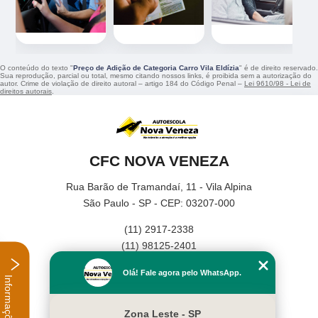
O conteúdo do texto "
Preço de Adição de Categoria Carro Vila Eldízia
" é de direito reservado.
Sua reprodução, parcial ou total, mesmo citando nossos links, é proibida sem a autorização do
autor. Crime de violação de direito autoral – artigo 184 do Código Penal –
Lei 9610/98 - Lei de
direitos autorais
.
CFC NOVA VENEZA
Rua Barão de Tramandaí, 11 - Vila Alpina
São Paulo - SP - CEP: 03207-000
(11) 2917-2338
(11) 98125-2401
Home
Olá! Fale agora pelo WhatsApp.
Informações
Empresa
Missão
Zona Leste - SP