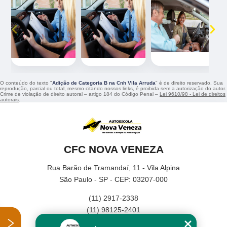
‹
›
O conteúdo do texto "
Adição de Categoria B na Cnh Vila Arruda
" é de direito reservado. Sua
reprodução, parcial ou total, mesmo citando nossos links, é proibida sem a autorização do autor.
Crime de violação de direito autoral – artigo 184 do Código Penal –
Lei 9610/98 - Lei de direitos
autorais
.
CFC NOVA VENEZA
Rua Barão de Tramandaí, 11 - Vila Alpina
São Paulo - SP - CEP: 03207-000
(11) 2917-2338
(11) 98125-2401