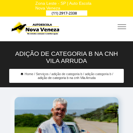
Zona Leste - SP | Auto Escola
Nova Veneza
(11) 2917-2338
ADIÇÃO DE CATEGORIA B NA CNH
VILA ARRUDA
Home
Serviços
adição de categoria b
adição categoria b
adição de categoria b na cnh Vila Arruda