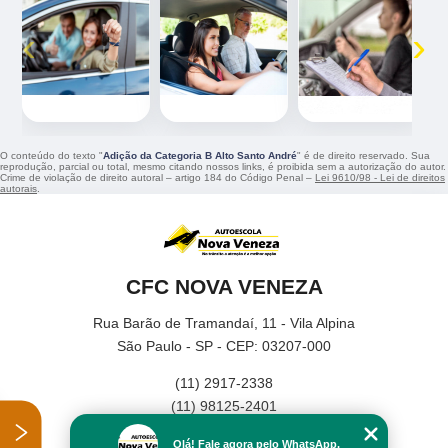
‹
›
O conteúdo do texto "
Adição da Categoria B Alto Santo André
" é de direito reservado. Sua
reprodução, parcial ou total, mesmo citando nossos links, é proibida sem a autorização do autor.
Crime de violação de direito autoral – artigo 184 do Código Penal –
Lei 9610/98 - Lei de direitos
autorais
.
CFC NOVA VENEZA
Rua Barão de Tramandaí, 11 - Vila Alpina
São Paulo - SP - CEP: 03207-000
(11) 2917-2338
(11) 98125-2401
Home
Olá! Fale agora pelo WhatsApp.