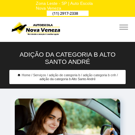
Zona Leste - SP | Auto Escola
Nova Veneza
(11) 2917-2338
ADIÇÃO DA CATEGORIA B ALTO
SANTO ANDRÉ
Home
Serviços
adição de categoria b
adição categoria b cnh
adição da categoria b Alto Santo André