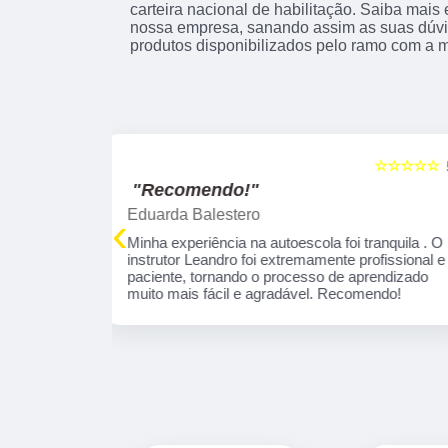
carteira nacional de habilitação. Saiba mai
nossa empresa, sanando assim as suas dúvi
produtos disponibilizados pelo ramo com a 
☆☆☆☆☆
☆☆☆☆☆
5
"Excelente!"
marcelo leandro Gabriel
‹
 tranquila . O
Fui muito bem orientado pela Instrutora Ivone,
profissional e
por sinal é uma educadora, que se concentra
aprendizado
em necessidades específicas de aprendizado
omendo!
Parabéns por esta profissional!