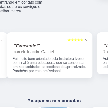
s entrando em contato com
das sobre os serviços e
melhor marca.
☆☆☆☆☆
5
5
"Indico!!!"
Rafaela Silva
Auto escola nota 1000 em todos os processos
para habilitação! Desde o início até o final tive
,
todo suporte necessário...Super recomendo!
Pesquisas relacionadas