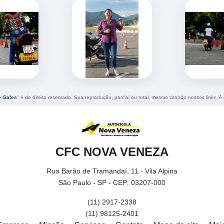
e Gales
" é de direito reservado. Sua reprodução, parcial ou total, mesmo citando nossos links, é 
CFC NOVA VENEZA
Rua Barão de Tramandaí, 11 - Vila Alpina
São Paulo - SP - CEP: 03207-000
(11) 2917-2338
(11) 98125-2401