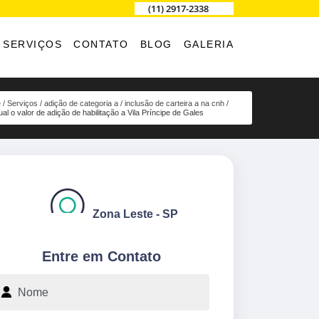
(11) 2917-2338
SERVIÇOS
CONTATO
BLOG
GALERIA
e
Serviços
adição de categoria a
inclusão de carteira a na cnh
ual o valor de adição de habilitação a Vila Príncipe de Gales
Zona Leste - SP
Entre em Contato