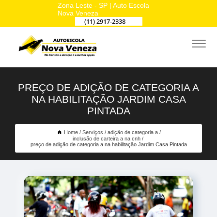
Zona Leste - SP | Auto Escola
Nova Veneza
(11) 2917-2338
PREÇO DE ADIÇÃO DE CATEGORIA A
NA HABILITAÇÃO JARDIM CASA
PINTADA
Home
Serviços
adição de categoria a
inclusão de carteira a na cnh
preço de adição de categoria a na habilitação Jardim Casa Pintada