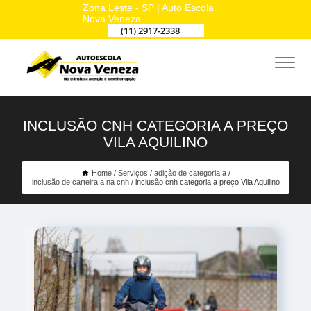
Zona Leste - SP | Auto Escola
Nova Veneza
(11) 2917-2338
INCLUSÃO CNH CATEGORIA A PREÇO
VILA AQUILINO
Home
Serviços
adição de categoria a
inclusão de carteira a na cnh
inclusão cnh categoria a preço Vila Aquilino