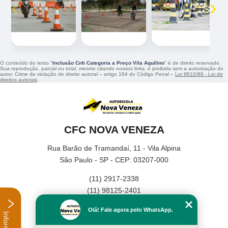
‹
›
O conteúdo do texto "
Inclusão Cnh Categoria a Preço Vila Aquilino
" é de direito reservado.
Sua reprodução, parcial ou total, mesmo citando nossos links, é proibida sem a autorização do
autor. Crime de violação de direito autoral – artigo 184 do Código Penal –
Lei 9610/98 - Lei de
direitos autorais
.
CFC NOVA VENEZA
Rua Barão de Tramandaí, 11 - Vila Alpina
São Paulo - SP - CEP: 03207-000
(11) 2917-2338
(11) 98125-2401
Home
Olá! Fale agora pelo WhatsApp.
Empresa