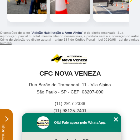
O conteúdo do texto "
Adição Habilitação a Artur Alvim
" é de direito reservado. Sua
reprodução, parcial ou total, mesmo citando nossos links, é proibida sem a autorização do autor.
Crime de violação de direito autoral – artigo 184 do Código Penal –
Lei 9610/98 - Lei de direitos
autorais
.
CFC NOVA VENEZA
Rua Barão de Tramandaí, 11 - Vila Alpina
São Paulo - SP - CEP: 03207-000
(11) 2917-2338
(11) 98125-2401
Home
Olá! Fale agora pelo WhatsApp.
Informações
Empresa
Missão