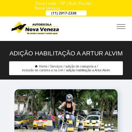
Zona Leste - SP | Auto Escola
Nova Veneza
(11) 2917-2338
ADIÇÃO HABILITAÇÃO A ARTUR ALVIM
Home
Serviços
adição de categoria a
inclusão de carteira a na cnh
adição habilitação a Artur Alvim