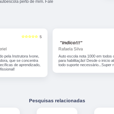
toescola perto de mim. Fale
☆☆☆☆☆
5
5
"Indico!!!"
Rafaela Silva
Auto escola nota 1000 em todos os processos
para habilitação! Desde o início até o final tive
,
todo suporte necessário...Super recomendo!
Pesquisas relacionadas