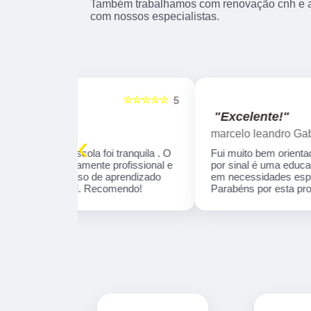
Também trabalhamos com renovação cnh e au
com nossos especialistas.
☆☆☆☆☆
☆☆☆☆☆
5
"Excelente!"
marcelo leandro Gabriel
‹
 tranquila . O
Fui muito bem orientado pela Instrutora Ivone,
profissional e
por sinal é uma educadora, que se concentra
aprendizado
em necessidades específicas de aprendizado
omendo!
Parabéns por esta profissional!