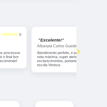
☆☆☆☆☆
5
"Excelente!"
"Indico!!
Albanyta Carlos Guedes Fernandes
Caroline A
›
Atendimento perfeito, e para a atendente kelly,
Gostaria de
nota máxima, super atenciosa e firme nos
atendimento
esclarecimentos, portanto, super indico a auto
que tem tod
escola Veneza.