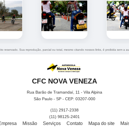
eito reservado. Sua reprodução, parcial ou total, mesmo citando nossos links, é proibida sem a au
CFC NOVA VENEZA
Rua Barão de Tramandaí, 11 - Vila Alpina
São Paulo - SP - CEP: 03207-000
(11) 2917-2338
(11) 98125-2401
Empresa
Missão
Serviços
Contato
Mapa do site
Mai