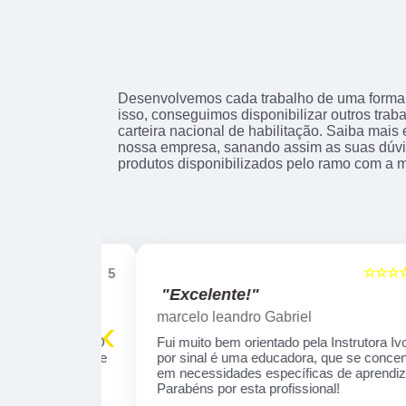
Desenvolvemos cada trabalho de uma forma p
isso, conseguimos disponibilizar outros trab
carteira nacional de habilitação. Saiba mai
nossa empresa, sanando assim as suas dúvi
produtos disponibilizados pelo ramo com a 
☆☆☆☆☆
☆☆☆☆☆
5
"Excelente!"
marcelo leandro Gabriel
‹
 tranquila . O
Fui muito bem orientado pela Instrutora Ivone,
profissional e
por sinal é uma educadora, que se concentra
aprendizado
em necessidades específicas de aprendizado
omendo!
Parabéns por esta profissional!