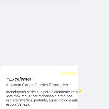
☆☆☆☆☆
5
"Excelente!"
"Indico!!
Albanyta Carlos Guedes Fernandes
Caroline A
›
Atendimento perfeito, e para a atendente kelly,
Gostaria de
nota máxima, super atenciosa e firme nos
atendimento
esclarecimentos, portanto, super indico a auto
que tem tod
escola Veneza.