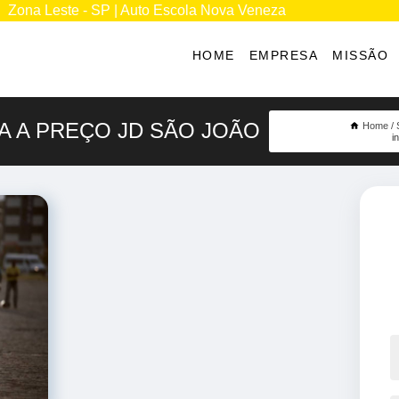
Zona Leste - SP | Auto Escola Nova Veneza
HOME
EMPRESA
MISSÃO
A A PREÇO JD SÃO JOÃO
Home
i