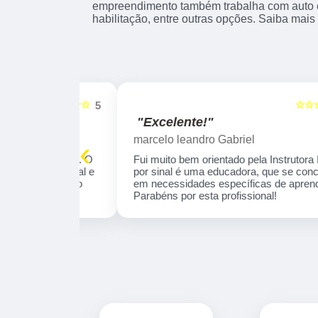
empreendimento também trabalha com auto es
habilitação, entre outras opções. Saiba mais
☆☆☆☆☆
☆☆☆☆☆
5
"Excelente!"
marcelo leandro Gabriel
‹
 tranquila . O
Fui muito bem orientado pela Instrutora Ivone,
profissional e
por sinal é uma educadora, que se concentra
aprendizado
em necessidades específicas de aprendizado
omendo!
Parabéns por esta profissional!