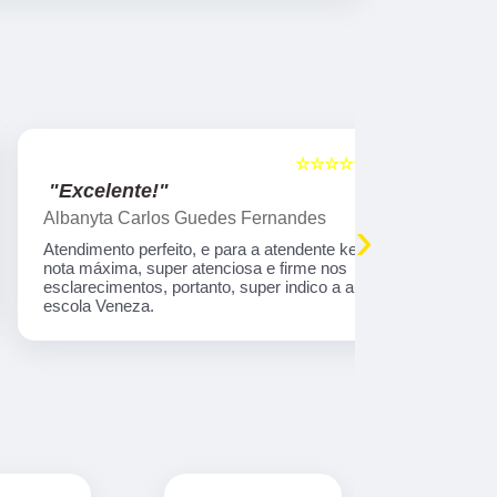
☆☆☆☆☆
5
"Excelente!"
"Indico!!
Albanyta Carlos Guedes Fernandes
Caroline A
›
Atendimento perfeito, e para a atendente kelly,
Gostaria de
nota máxima, super atenciosa e firme nos
atendimento
esclarecimentos, portanto, super indico a auto
que tem tod
escola Veneza.