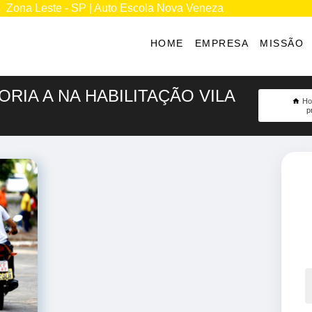
Zona Leste - SP | Auto Escola Nova Veneza
HOME
EMPRESA
MISSÃO
RIA A NA HABILITAÇÃO VILA
H
p