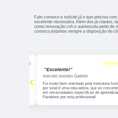
Fale conosco e solicite já o que precisa com
excelente necessária. Além dos já citados,
como renovação cnh e autoescola perto de mi
conosco,estamos sempre a disposição do cli
☆☆☆☆☆
☆☆☆☆☆
5
"Excelente!"
marcelo leandro Gabriel
‹
 tranquila . O
Fui muito bem orientado pela Instrutora Ivone,
profissional e
por sinal é uma educadora, que se concentra
aprendizado
em necessidades específicas de aprendizado
omendo!
Parabéns por esta profissional!