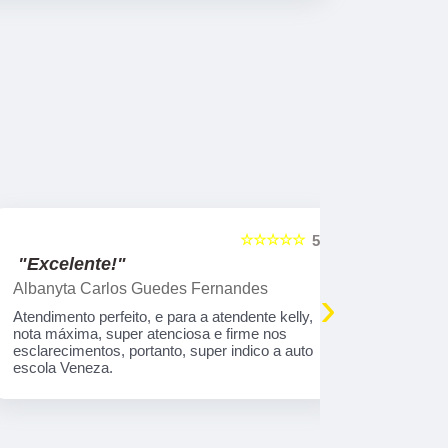
☆☆☆☆☆
5
"Excelente!"
"Indico!!
Albanyta Carlos Guedes Fernandes
Caroline A
›
Atendimento perfeito, e para a atendente kelly,
Gostaria de
nota máxima, super atenciosa e firme nos
atendimento
esclarecimentos, portanto, super indico a auto
que tem tod
escola Veneza.