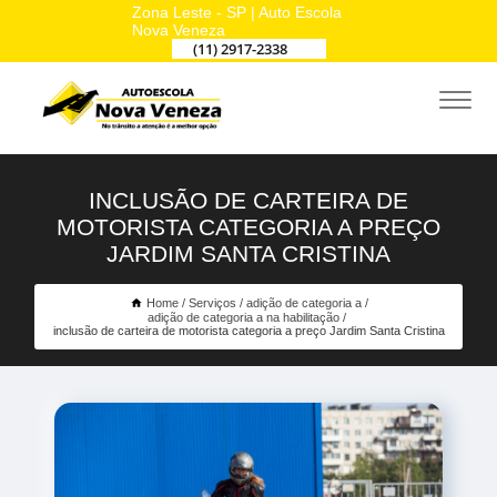
Zona Leste - SP | Auto Escola
Nova Veneza
(11) 2917-2338
INCLUSÃO DE CARTEIRA DE
MOTORISTA CATEGORIA A PREÇO
JARDIM SANTA CRISTINA
Home
Serviços
adição de categoria a
adição de categoria a na habilitação
inclusão de carteira de motorista categoria a preço Jardim Santa Cristina