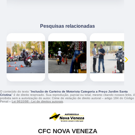
Pesquisas relacionadas
‹
›
O conteúdo do texto "
Inclusão de Carteira de Motorista Categoria a Preço Jardim Santa
Cristina
" é de direito reservado. Sua reprodução, parcial ou total, mesmo citando nossos links, é
proibida sem a autorização do autor. Crime de violação de direito autoral – artigo 184 do Código
Penal –
Lei 9610/98 - Lei de direitos autorais
.
CFC NOVA VENEZA