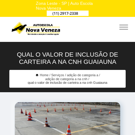
Zona Leste - SP | Auto Escola
Nova Veneza
(11) 2917-2338
QUAL O VALOR DE INCLUSÃO DE
CARTEIRA A NA CNH GUAIAUNA
Home
Serviços
adição de categoria a
adição de categoria a na cnh
qual o valor de inclusão de carteira a na cnh Guaiauna