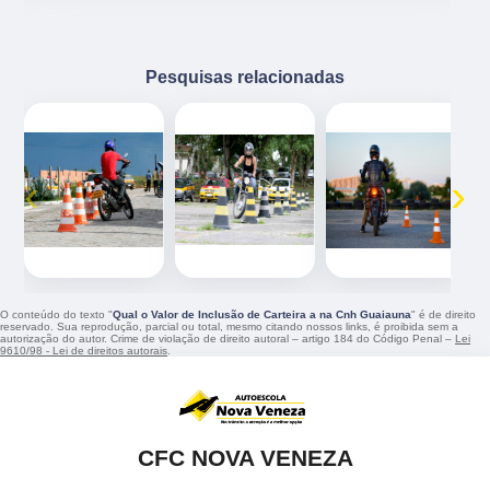
Pesquisas relacionadas
‹
›
O conteúdo do texto "
Qual o Valor de Inclusão de Carteira a na Cnh Guaiauna
" é de direito
reservado. Sua reprodução, parcial ou total, mesmo citando nossos links, é proibida sem a
autorização do autor. Crime de violação de direito autoral – artigo 184 do Código Penal –
Lei
9610/98 - Lei de direitos autorais
.
CFC NOVA VENEZA